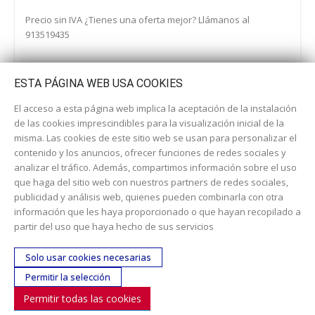
Precio sin IVA ¿Tienes una oferta mejor? Llámanos al
913519435
ESTA PÁGINA WEB USA COOKIES
El acceso a esta página web implica la aceptación de la instalación
de las cookies imprescindibles para la visualización inicial de la
misma. Las cookies de este sitio web se usan para personalizar el
contenido y los anuncios, ofrecer funciones de redes sociales y
analizar el tráfico. Además, compartimos información sobre el uso
que haga del sitio web con nuestros partners de redes sociales,
publicidad y análisis web, quienes pueden combinarla con otra
información que les haya proporcionado o que hayan recopilado a
Dirección:
c/ Cercedilla nº 14, 28925 Alcorcón
partir del uso que haya hecho de sus servicios
Email:
contacta aquí
Solo usar cookies necesarias
Teléfono:
913519435
Permitir la selección
Permitir todas las cookies
SÍGUENOS