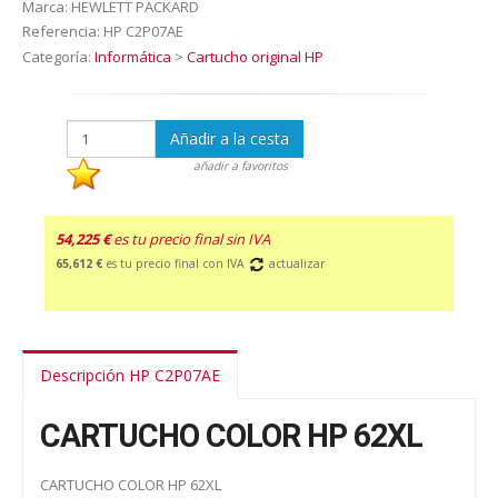
Marca:
HEWLETT PACKARD
Referencia:
HP C2P07AE
Categoría:
Informática
>
Cartucho original HP
Añadir a la cesta
añadir a favoritos
54,225 €
es tu precio final sin IVA
65,612 €
es tu precio final con IVA
actualizar
Descripción HP C2P07AE
CARTUCHO COLOR HP 62XL
CARTUCHO COLOR HP 62XL