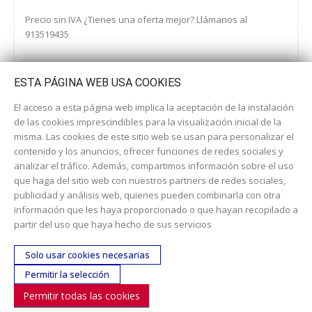
Precio sin IVA ¿Tienes una oferta mejor? Llámanos al
913519435
ESTA PÁGINA WEB USA COOKIES
El acceso a esta página web implica la aceptación de la instalación
de las cookies imprescindibles para la visualización inicial de la
misma. Las cookies de este sitio web se usan para personalizar el
contenido y los anuncios, ofrecer funciones de redes sociales y
analizar el tráfico. Además, compartimos información sobre el uso
que haga del sitio web con nuestros partners de redes sociales,
publicidad y análisis web, quienes pueden combinarla con otra
información que les haya proporcionado o que hayan recopilado a
Dirección:
c/ Cercedilla nº 14, 28925 Alcorcón
partir del uso que haya hecho de sus servicios
Email:
contacta aquí
Solo usar cookies necesarias
Teléfono:
913519435
Permitir la selección
Permitir todas las cookies
SÍGUENOS