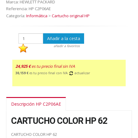
Marca:
HEWLETT PACKARD
Referencia:
HP C2P06AE
Categoría:
Informática
>
Cartucho original HP
Añadir a la cesta
añadir a favoritos
24,925 €
es tu precio final sin IVA
30,159 €
es tu precio final con IVA
actualizar
Descripción HP C2P06AE
CARTUCHO COLOR HP 62
CARTUCHO COLOR HP 62