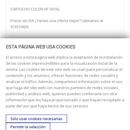
CARTUCHO COLOR HP 301XL
Precio sin IVA ¿Tienes una oferta mejor? Llámanos al
913519435
ESTA PÁGINA WEB USA COOKIES
El acceso a esta página web implica la aceptación de la instalación
de las cookies imprescindibles para la visualización inicial de la
misma. Las cookies de este sitio web se usan para personalizar el
contenido y los anuncios, ofrecer funciones de redes sociales y
analizar el tráfico. Además, compartimos información sobre el uso
que haga del sitio web con nuestros partners de redes sociales,
publicidad y análisis web, quienes pueden combinarla con otra
información que les haya proporcionado o que hayan recopilado a
Dirección:
c/ Cercedilla nº 14, 28925 Alcorcón
partir del uso que haya hecho de sus servicios
Email:
contacta aquí
Solo usar cookies necesarias
Teléfono:
913519435
Permitir la selección