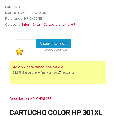
EAN:
UND
Marca:
HEWLETT PACKARD
Referencia:
HP CH564EE
Categoría:
Informática
>
Cartucho original HP
Añadir a la cesta
añadir a favoritos
42,207 €
es tu precio final sin IVA
51,070 €
es tu precio final con IVA
actualizar
Descripción HP CH564EE
CARTUCHO COLOR HP 301XL