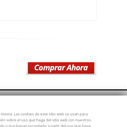
SÍGUENOS
la misma. Las cookies de este sitio web se usan para
 28925
ción sobre el uso que haga del sitio web con nuestros
ado o que hayan recopilado a partir del uso que haya