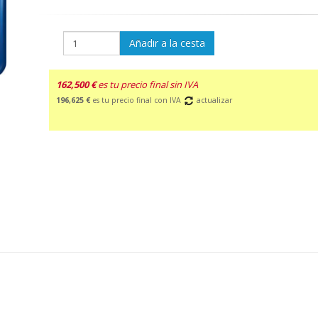
Añadir a la cesta
162,500 €
es tu precio final sin IVA
196,625 €
es tu precio final con IVA
actualizar