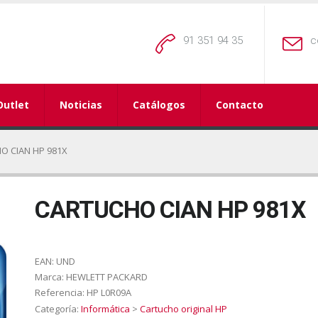
91 351 94 35
c
Outlet
Noticias
Catálogos
Contacto
O CIAN HP 981X
CARTUCHO CIAN HP 981X
EAN:
UND
Marca:
HEWLETT PACKARD
Referencia:
HP L0R09A
Categoría:
Informática
>
Cartucho original HP