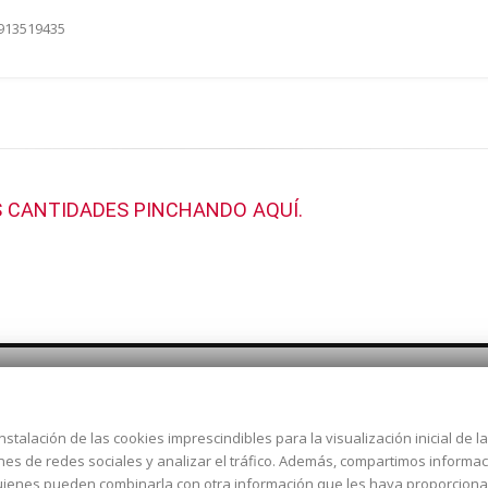
 913519435
 CANTIDADES PINCHANDO AQUÍ.
nstalación de las cookies imprescindibles para la visualización inicial de 
Dirección:
c/ Cercedilla nº 14,
ones de redes sociales y analizar el tráfico. Además, compartimos informa
Alcorcón
 quienes pueden combinarla con otra información que les haya proporcion