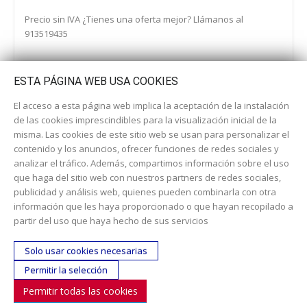
Precio sin IVA ¿Tienes una oferta mejor? Llámanos al
913519435
ESTA PÁGINA WEB USA COOKIES
El acceso a esta página web implica la aceptación de la instalación
de las cookies imprescindibles para la visualización inicial de la
misma. Las cookies de este sitio web se usan para personalizar el
contenido y los anuncios, ofrecer funciones de redes sociales y
analizar el tráfico. Además, compartimos información sobre el uso
que haga del sitio web con nuestros partners de redes sociales,
publicidad y análisis web, quienes pueden combinarla con otra
información que les haya proporcionado o que hayan recopilado a
Dirección:
c/ Cercedilla nº 14, 28925 Alcorcón
partir del uso que haya hecho de sus servicios
Email:
contacta aquí
Solo usar cookies necesarias
Teléfono:
913519435
Permitir la selección
Permitir todas las cookies
SÍGUENOS