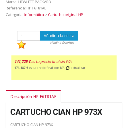
Marca:
HEWLETT PACKARD
Referencia:
HP F6T81AE
Categoría:
Informática
>
Cartucho original HP
Añadir a la cesta
añadir a favoritos
141,725 €
es tu precio final sin IVA
171,487 €
es tu precio final con IVA
actualizar
Descripción HP F6T81AE
CARTUCHO CIAN HP 973X
CARTUCHO CIAN HP 973X