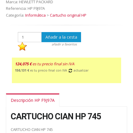
Marca:
HEWLETT PACKARD
Referencia:
HP F9J97A
Categoría:
Informática
>
Cartucho original HP
Añadir a la cesta
añadir a favoritos
124,075 €
es tu precio final sin IVA
150,131 €
es tu precio final con IVA
actualizar
Descripción HP F9J97A
CARTUCHO CIAN HP 745
CARTUCHO CIAN HP 745