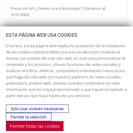
Precio sin IVA ¿Tienes una oferta mejor? Llámanos al
913519435
ESTA PÁGINA WEB USA COOKIES
El acceso a esta página web implica la aceptación de la instalación
de las cookies imprescindibles para la visualización inicial de la
misma. Las cookies de este sitio web se usan para personalizar el
contenido y los anuncios, ofrecer funciones de redes sociales y
analizar el tráfico. Además, compartimos información sobre el uso
que haga del sitio web con nuestros partners de redes sociales,
publicidad y análisis web, quienes pueden combinarla con otra
información que les haya proporcionado o que hayan recopilado a
Dirección:
c/ Cercedilla nº 14, 28925 Alcorcón
partir del uso que haya hecho de sus servicios
Email:
contacta aquí
Solo usar cookies necesarias
Teléfono:
913519435
Permitir la selección
Permitir todas las cookies
SÍGUENOS