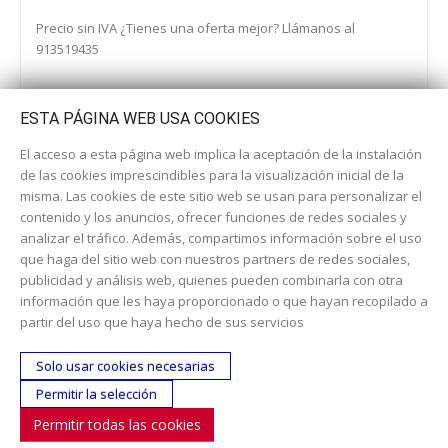
Precio sin IVA ¿Tienes una oferta mejor? Llámanos al
913519435
ESTA PÁGINA WEB USA COOKIES
El acceso a esta página web implica la aceptación de la instalación
de las cookies imprescindibles para la visualización inicial de la
misma. Las cookies de este sitio web se usan para personalizar el
contenido y los anuncios, ofrecer funciones de redes sociales y
analizar el tráfico. Además, compartimos información sobre el uso
que haga del sitio web con nuestros partners de redes sociales,
publicidad y análisis web, quienes pueden combinarla con otra
información que les haya proporcionado o que hayan recopilado a
Dirección:
c/ Cercedilla nº 14, 28925 Alcorcón
partir del uso que haya hecho de sus servicios
Email:
contacta aquí
Solo usar cookies necesarias
Teléfono:
913519435
Permitir la selección
Permitir todas las cookies
SÍGUENOS