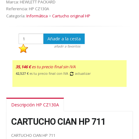
Marca:
HEWLETT PACKARD
Referencia:
HP CZ130A
Categoría:
Informática
>
Cartucho original HP
Añadir a la cesta
añadir a favoritos
35,146 €
es tu precio final sin IVA
42,527 €
es tu precio final con IVA
actualizar
Descripción HP CZ130A
CARTUCHO CIAN HP 711
CARTUCHO CIAN HP 711