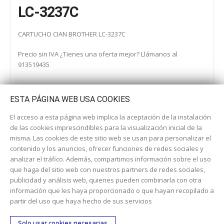
LC-3237C
CARTUCHO CIAN BROTHER LC-3237C
Precio sin IVA ¿Tienes una oferta mejor? Llámanos al
913519435
ESTA PÁGINA WEB USA COOKIES
El acceso a esta página web implica la aceptación de la instalación
de las cookies imprescindibles para la visualización inicial de la
misma. Las cookies de este sitio web se usan para personalizar el
contenido y los anuncios, ofrecer funciones de redes sociales y
analizar el tráfico. Además, compartimos información sobre el uso
que haga del sitio web con nuestros partners de redes sociales,
publicidad y análisis web, quienes pueden combinarla con otra
información que les haya proporcionado o que hayan recopilado a
Dirección:
c/ Cercedilla nº 14, 28925 Alcorcón
partir del uso que haya hecho de sus servicios
Email:
contacta aquí
Solo usar cookies necesarias