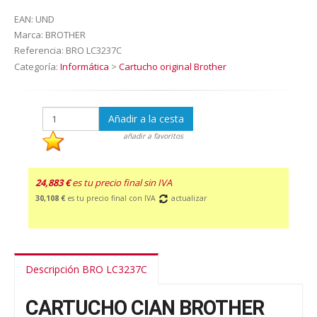
EAN:
UND
Marca:
BROTHER
Referencia:
BRO LC3237C
Categoría:
Informática
>
Cartucho original Brother
Añadir a la cesta
añadir a favoritos
24,883 €
es tu precio final sin IVA
30,108 €
es tu precio final con IVA
actualizar
Descripción BRO LC3237C
CARTUCHO CIAN BROTHER