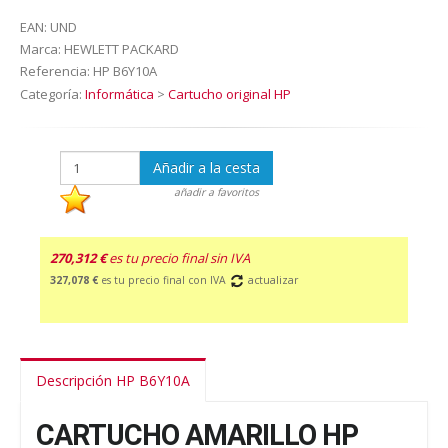
EAN:
UND
Marca:
HEWLETT PACKARD
Referencia:
HP B6Y10A
Categoría:
Informática
>
Cartucho original HP
Añadir a la cesta
añadir a favoritos
270,312 €
es tu precio final sin IVA
327,078 €
es tu precio final con IVA
actualizar
Descripción HP B6Y10A
CARTUCHO AMARILLO HP