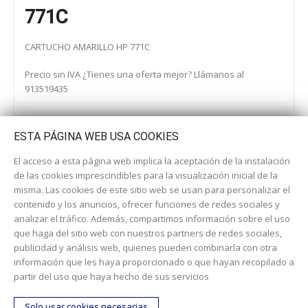
771C
CARTUCHO AMARILLO HP 771C
Precio sin IVA ¿Tienes una oferta mejor? Llámanos al
913519435
ESTA PÁGINA WEB USA COOKIES
El acceso a esta página web implica la aceptación de la instalación
de las cookies imprescindibles para la visualización inicial de la
misma. Las cookies de este sitio web se usan para personalizar el
contenido y los anuncios, ofrecer funciones de redes sociales y
analizar el tráfico. Además, compartimos información sobre el uso
que haga del sitio web con nuestros partners de redes sociales,
publicidad y análisis web, quienes pueden combinarla con otra
información que les haya proporcionado o que hayan recopilado a
Dirección:
c/ Cercedilla nº 14, 28925 Alcorcón
partir del uso que haya hecho de sus servicios
Email:
contacta aquí
Solo usar cookies necesarias