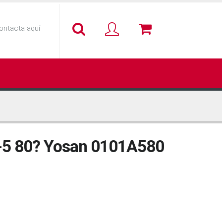
ontacta aquí
 A-5 80? Yosan 0101A580