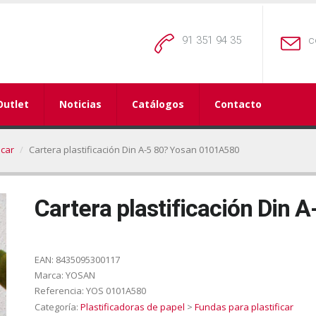
91 351 94 35
c
Outlet
Noticias
Catálogos
Contacto
icar
Cartera plastificación Din A-5 80? Yosan 0101A580
Cartera plastificación Din
EAN:
8435095300117
Marca:
YOSAN
Referencia:
YOS 0101A580
Categoría:
Plastificadoras de papel
>
Fundas para plastificar