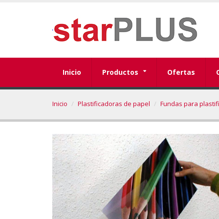
Inicio
Productos
Ofertas
Inicio
Plastificadoras de papel
Fundas para plastif