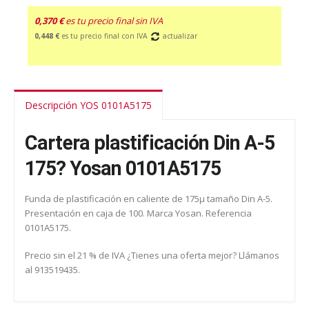
0,370 €
es tu precio final sin IVA
0,448 €
es tu precio final con IVA
actualizar
Descripción YOS 0101A5175
Cartera plastificación Din A-5
175? Yosan 0101A5175
Funda de plastificación en caliente de 175µ tamaño Din A-5.
Presentación en caja de 100. Marca Yosan. Referencia
0101A5175.
Precio sin el 21 % de IVA ¿Tienes una oferta mejor? Llámanos
al 913519435.