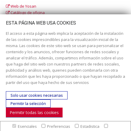
Web de Yosan
Catálogo de oficina
Catálogo escolar
ESTA PÁGINA WEB USA COOKIES
El acceso a esta página web implica la aceptación de la instalación
de las cookies imprescindibles para la visualización inicial de la
misma. Las cookies de este sitio web se usan para personalizar el
contenido y los anuncios, ofrecer funciones de redes sociales y
analizar el tráfico. Además, compartimos información sobre el uso
que haga del sitio web con nuestros partners de redes sociales,
publicidad y análisis web, quienes pueden combinarla con otra
información que les haya proporcionado o que hayan recopilado a
Dirección:
c/ Cercedilla nº 14, 28925 Alcorcón
partir del uso que haya hecho de sus servicios
Email:
contacta aquí
Solo usar cookies necesarias
Teléfono:
913519435
Permitir la selección
Permitir todas las cookies
SÍGUENOS
Esenciales
Preferencias
Estadistica
© Copyright 2017. Todos los derechos reservados. |
Nuestra