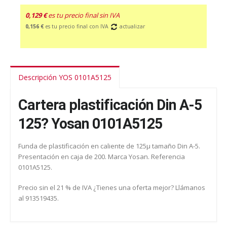
0,129 €
es tu precio final sin IVA
0,156 €
es tu precio final con IVA
actualizar
Descripción YOS 0101A5125
Cartera plastificación Din A-5
125? Yosan 0101A5125
Funda de plastificación en caliente de 125µ tamaño Din A-5.
Presentación en caja de 200. Marca Yosan. Referencia
0101A5125.
Precio sin el 21 % de IVA ¿Tienes una oferta mejor? Llámanos
al 913519435.