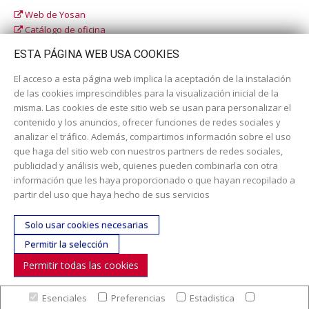
Web de Yosan
Catálogo de oficina
Catálogo escolar
ESTA PÁGINA WEB USA COOKIES
El acceso a esta página web implica la aceptación de la instalación
de las cookies imprescindibles para la visualización inicial de la
misma. Las cookies de este sitio web se usan para personalizar el
contenido y los anuncios, ofrecer funciones de redes sociales y
analizar el tráfico. Además, compartimos información sobre el uso
que haga del sitio web con nuestros partners de redes sociales,
publicidad y análisis web, quienes pueden combinarla con otra
información que les haya proporcionado o que hayan recopilado a
Dirección:
c/ Cercedilla nº 14, 28925 Alcorcón
partir del uso que haya hecho de sus servicios
Email:
contacta aquí
Solo usar cookies necesarias
Teléfono:
913519435
Permitir la selección
Permitir todas las cookies
SÍGUENOS
Esenciales
Preferencias
Estadistica
© Copyright 2017. Todos los derechos reservados. |
Nuestra