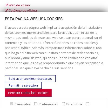
Web de Yosan
Catálogo de oficina
Catálogo escolar
ESTA PÁGINA WEB USA COOKIES
El acceso a esta página web implica la aceptación de la instalación
de las cookies imprescindibles para la visualización inicial de la
misma. Las cookies de este sitio web se usan para personalizar el
contenido y los anuncios, ofrecer funciones de redes sociales y
analizar el tráfico. Además, compartimos información sobre el uso
que haga del sitio web con nuestros partners de redes sociales,
publicidad y análisis web, quienes pueden combinarla con otra
información que les haya proporcionado o que hayan recopilado a
Dirección:
c/ Cercedilla nº 14, 28925 Alcorcón
partir del uso que haya hecho de sus servicios
Email:
contacta aquí
Solo usar cookies necesarias
Teléfono:
913519435
Permitir la selección
Permitir todas las cookies
SÍGUENOS
Esenciales
Preferencias
Estadistica
© Copyright 2017. Todos los derechos reservados. |
Nuestra