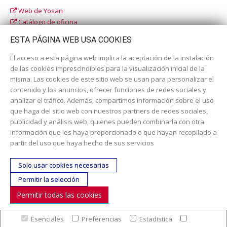
Web de Yosan
Catálogo de oficina
Catálogo escolar
ESTA PÁGINA WEB USA COOKIES
El acceso a esta página web implica la aceptación de la instalación
de las cookies imprescindibles para la visualización inicial de la
misma. Las cookies de este sitio web se usan para personalizar el
contenido y los anuncios, ofrecer funciones de redes sociales y
analizar el tráfico. Además, compartimos información sobre el uso
que haga del sitio web con nuestros partners de redes sociales,
publicidad y análisis web, quienes pueden combinarla con otra
información que les haya proporcionado o que hayan recopilado a
Dirección:
c/ Cercedilla nº 14, 28925 Alcorcón
partir del uso que haya hecho de sus servicios
Email:
contacta aquí
Solo usar cookies necesarias
Teléfono:
913519435
Permitir la selección
Permitir todas las cookies
SÍGUENOS
Esenciales
Preferencias
Estadistica
© Copyright 2017. Todos los derechos reservados. |
Nuestra