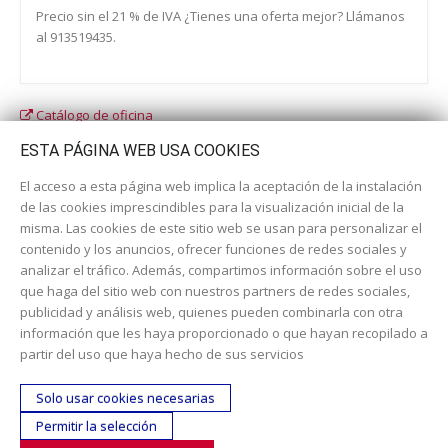
Precio sin el 21 % de IVA ¿Tienes una oferta mejor? Llámanos
al 913519435.
Catálogo de oficina
Catálogo escolar
ESTA PÁGINA WEB USA COOKIES
El acceso a esta página web implica la aceptación de la instalación
de las cookies imprescindibles para la visualización inicial de la
misma. Las cookies de este sitio web se usan para personalizar el
contenido y los anuncios, ofrecer funciones de redes sociales y
analizar el tráfico. Además, compartimos información sobre el uso
que haga del sitio web con nuestros partners de redes sociales,
publicidad y análisis web, quienes pueden combinarla con otra
información que les haya proporcionado o que hayan recopilado a
Dirección:
c/ Cercedilla nº 14, 28925 Alcorcón
partir del uso que haya hecho de sus servicios
Email:
contacta aquí
Solo usar cookies necesarias
Teléfono:
913519435
Permitir la selección