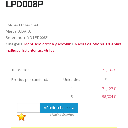
LPD008P
EAN:
4711234720416
Marca:
AIDATA
Referencia:
AID LPD008P
Categoría:
Mobiliario oficina y escolar
>
Mesas de oficina. Muebles
multiuso. Estanterías. Atriles
Tu precio :
171,130 €
Precios por cantidad:
Unidades
Precio
1
171,127 €
5
158,904 €
Añadir a la cesta
añadir a favoritos