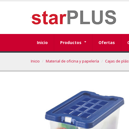
Inicio
Productos
Ofertas
Inicio
Material de oficina y papelería
Cajas de plást