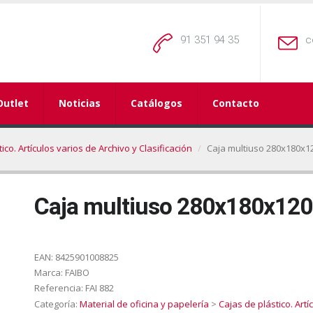
91 351 94 35
c
Outlet
Noticias
Catálogos
Contacto
ico. Artículos varios de Archivo y Clasificación
Caja multiuso 280x180x1
Caja multiuso 280x180x120
EAN:
8425901008825
Marca:
FAIBO
Referencia:
FAI 882
Categoría:
Material de oficina y papelería
>
Cajas de plástico. Artí