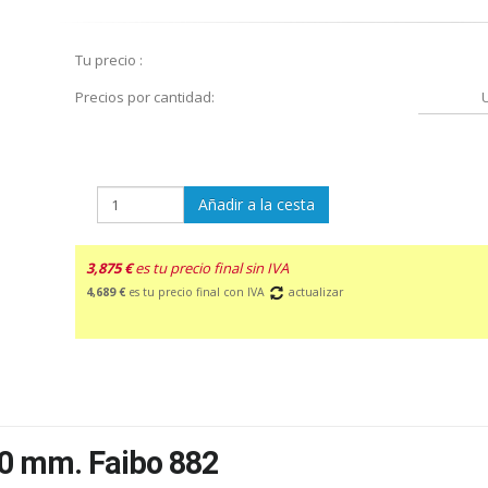
Tu precio :
Precios por cantidad:
Añadir a la cesta
3,875 €
es tu precio final sin IVA
4,689 €
es tu precio final con IVA
actualizar
0 mm. Faibo 882