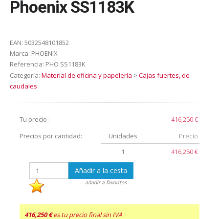
Phoenix SS1183K
EAN:
5032548101852
Marca:
PHOENIX
Referencia:
PHO SS1183K
Categoría:
Material de oficina y papelería
>
Cajas fuertes, de
caudales
Tu precio :
416,250 €
Precios por cantidad:
Unidades
Precio
1
416,250 €
Añadir a la cesta
añadir a favoritos
416,250 €
es tu precio final sin IVA