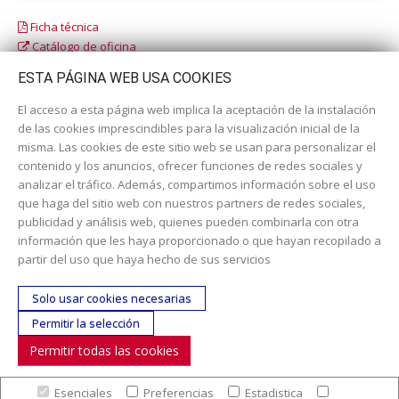
Ficha técnica
Catálogo de oficina
Catálogo escolar
ESTA PÁGINA WEB USA COOKIES
El acceso a esta página web implica la aceptación de la instalación
de las cookies imprescindibles para la visualización inicial de la
misma. Las cookies de este sitio web se usan para personalizar el
contenido y los anuncios, ofrecer funciones de redes sociales y
analizar el tráfico. Además, compartimos información sobre el uso
que haga del sitio web con nuestros partners de redes sociales,
publicidad y análisis web, quienes pueden combinarla con otra
información que les haya proporcionado o que hayan recopilado a
Dirección:
c/ Cercedilla nº 14, 28925 Alcorcón
partir del uso que haya hecho de sus servicios
Email:
contacta aquí
Solo usar cookies necesarias
Teléfono:
913519435
Permitir la selección
Permitir todas las cookies
SÍGUENOS
Esenciales
Preferencias
Estadistica