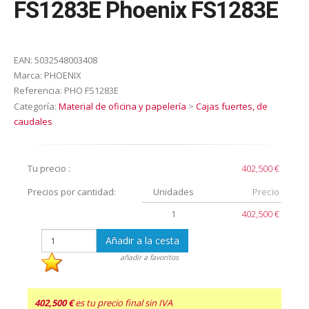
FS1283E Phoenix FS1283E
EAN:
5032548003408
Marca:
PHOENIX
Referencia:
PHO FS1283E
Categoría:
Material de oficina y papelería
>
Cajas fuertes, de
caudales
Tu precio :
402,500 €
Precios por cantidad:
Unidades
Precio
1
402,500 €
Añadir a la cesta
añadir a favoritos
402,500 €
es tu precio final sin IVA