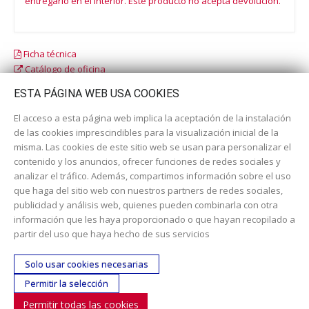
entregarlo en el interior. Este producto no acepta devolución.
Ficha técnica
Catálogo de oficina
Catálogo escolar
ESTA PÁGINA WEB USA COOKIES
El acceso a esta página web implica la aceptación de la instalación
de las cookies imprescindibles para la visualización inicial de la
misma. Las cookies de este sitio web se usan para personalizar el
contenido y los anuncios, ofrecer funciones de redes sociales y
analizar el tráfico. Además, compartimos información sobre el uso
que haga del sitio web con nuestros partners de redes sociales,
publicidad y análisis web, quienes pueden combinarla con otra
información que les haya proporcionado o que hayan recopilado a
Dirección:
c/ Cercedilla nº 14, 28925 Alcorcón
partir del uso que haya hecho de sus servicios
Email:
contacta aquí
Solo usar cookies necesarias
Teléfono:
913519435
Permitir la selección
Permitir todas las cookies