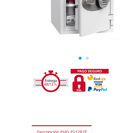
Descripción PHO FS1282E