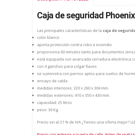
Caja de seguridad Phoenix
Las principales características de la
caja de segurid
color blanco
aporta protección contra robo e incendio
proporciona 60 minutos tanto para documentos (ensa
está equipada con avanzada cerradura electrónica con
con 4 ganchos para colgar llaves
se suministra con pernos aptos para suelos de horm
ensayo de caída
medidas interiores: 320 x 260 x 304 mm.
medidas exteriores: 410 x 350 x 430 mm.
capacidad: 25 litros
peso: 36 Kg.
Precio sin el 21 % de IVA ¿Tienes una oferta mejor? L
Precio con entrega a puerta de calle. Antes de realiza