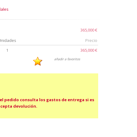
dales
365,000 €
Unidades
Precio
1
365,000 €
añadir a favoritos
 el pedido consulta los gastos de entrega si es
acepta devolución.