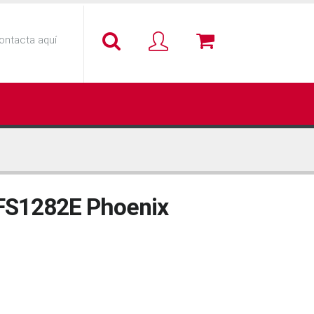
ontacta aquí
 FS1282E Phoenix