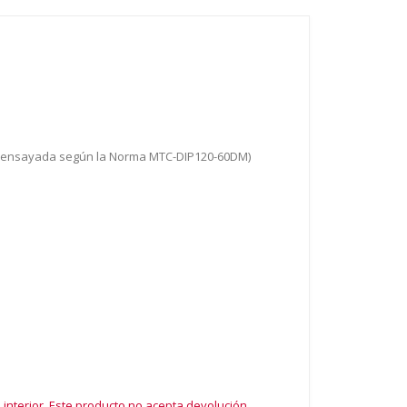
s (ensayada según la Norma MTC-DIP120-60DM)
 interior. Este producto no acepta devolución.