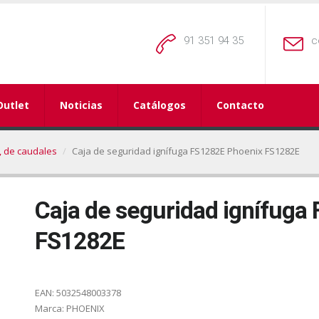
91 351 94 35
c
Outlet
Noticias
Catálogos
Contacto
, de caudales
Caja de seguridad ignífuga FS1282E Phoenix FS1282E
Caja de seguridad ignífuga
FS1282E
EAN:
5032548003378
Marca:
PHOENIX