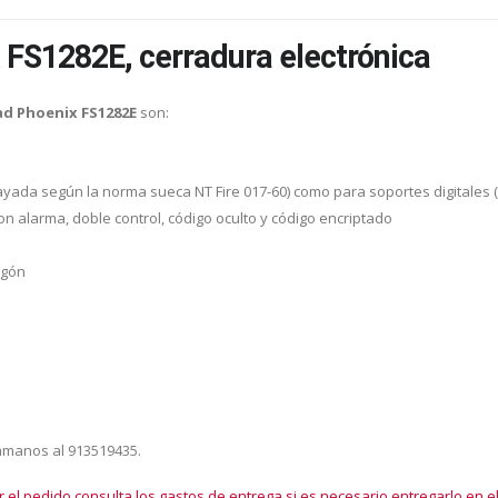
 FS1282E, cerradura electrónica
ad Phoenix FS1282E
son:
yada según la norma sueca NT Fire 017-60) como para soportes digitale
 alarma, doble control, código oculto y código encriptado
igón
lámanos al 913519435.
r el pedido consulta los gastos de entrega si es necesario entregarlo en el