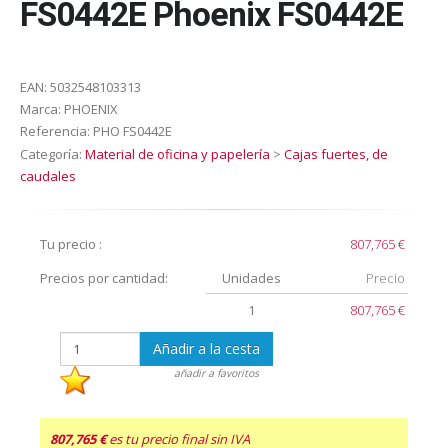
FS0442E Phoenix FS0442E
EAN:
5032548103313
Marca:
PHOENIX
Referencia:
PHO FS0442E
Categoría:
Material de oficina y papelería
>
Cajas fuertes, de
caudales
Tu precio :
807,765 €
Precios por cantidad:
Unidades
Precio
1
807,765 €
Añadir a la cesta
añadir a favoritos
807,765 €
es tu precio final sin IVA