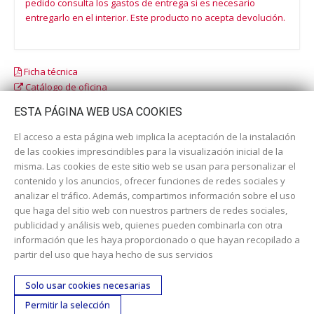
pedido consulta los gastos de entrega si es necesario
entregarlo en el interior. Este producto no acepta devolución.
Ficha técnica
Catálogo de oficina
Catálogo escolar
ESTA PÁGINA WEB USA COOKIES
El acceso a esta página web implica la aceptación de la instalación
de las cookies imprescindibles para la visualización inicial de la
misma. Las cookies de este sitio web se usan para personalizar el
contenido y los anuncios, ofrecer funciones de redes sociales y
analizar el tráfico. Además, compartimos información sobre el uso
que haga del sitio web con nuestros partners de redes sociales,
publicidad y análisis web, quienes pueden combinarla con otra
información que les haya proporcionado o que hayan recopilado a
Dirección:
c/ Cercedilla nº 14, 28925 Alcorcón
partir del uso que haya hecho de sus servicios
Email:
contacta aquí
Solo usar cookies necesarias
Teléfono:
913519435
Permitir la selección