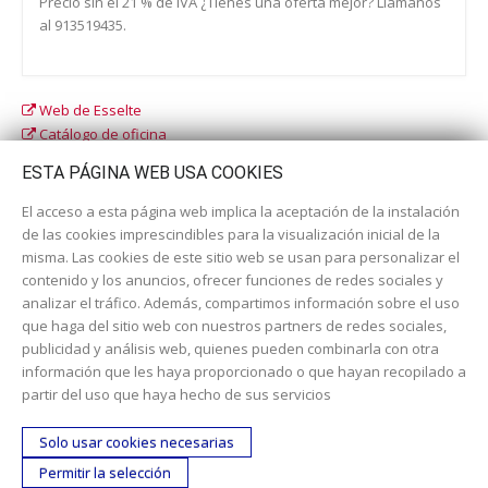
Precio sin el 21 % de IVA ¿Tienes una oferta mejor? Llámanos
al 913519435.
Web de Esselte
Catálogo de oficina
Catálogo escolar
ESTA PÁGINA WEB USA COOKIES
El acceso a esta página web implica la aceptación de la instalación
de las cookies imprescindibles para la visualización inicial de la
misma. Las cookies de este sitio web se usan para personalizar el
contenido y los anuncios, ofrecer funciones de redes sociales y
analizar el tráfico. Además, compartimos información sobre el uso
que haga del sitio web con nuestros partners de redes sociales,
publicidad y análisis web, quienes pueden combinarla con otra
información que les haya proporcionado o que hayan recopilado a
Dirección:
c/ Cercedilla nº 14, 28925 Alcorcón
partir del uso que haya hecho de sus servicios
Email:
contacta aquí
Solo usar cookies necesarias
Teléfono:
913519435
Permitir la selección