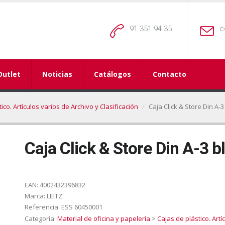
91 351 94 35
c
Outlet
Noticias
Catálogos
Contacto
ico. Artículos varios de Archivo y Clasificación
Caja Click & Store Din A-
Caja Click & Store Din A-3 
EAN:
4002432396832
Marca:
LEITZ
Referencia:
ESS 60450001
Categoría:
Material de oficina y papelería
>
Cajas de plástico. Artí