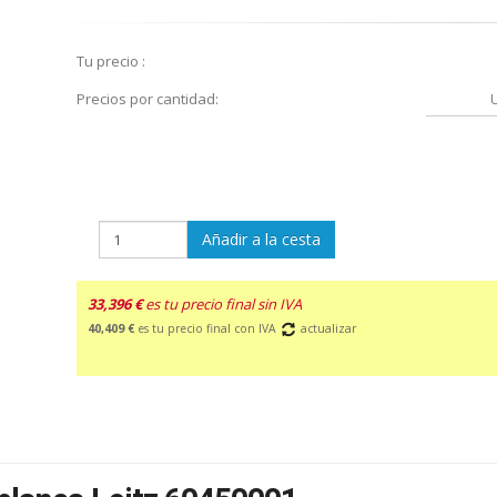
Tu precio :
Precios por cantidad:
Añadir a la cesta
33,396 €
es tu precio final sin IVA
40,409 €
es tu precio final con IVA
actualizar