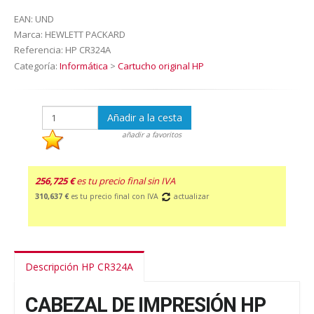
EAN:
UND
Marca:
HEWLETT PACKARD
Referencia:
HP CR324A
Categoría:
Informática
>
Cartucho original HP
Añadir a la cesta
añadir a favoritos
256,725 €
es tu precio final sin IVA
310,637 €
es tu precio final con IVA
actualizar
Descripción HP CR324A
CABEZAL DE IMPRESIÓN HP