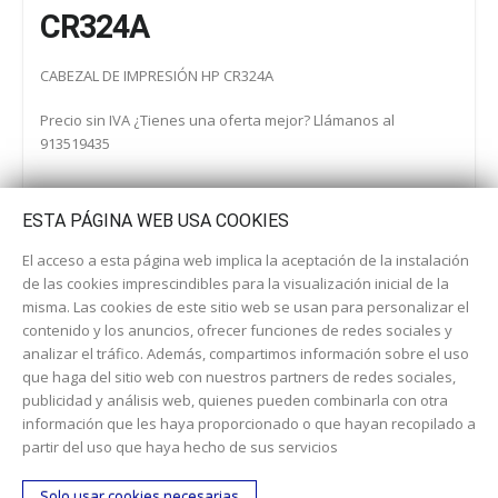
CR324A
CABEZAL DE IMPRESIÓN HP CR324A
Precio sin IVA ¿Tienes una oferta mejor? Llámanos al
913519435
ESTA PÁGINA WEB USA COOKIES
El acceso a esta página web implica la aceptación de la instalación
de las cookies imprescindibles para la visualización inicial de la
misma. Las cookies de este sitio web se usan para personalizar el
contenido y los anuncios, ofrecer funciones de redes sociales y
analizar el tráfico. Además, compartimos información sobre el uso
que haga del sitio web con nuestros partners de redes sociales,
publicidad y análisis web, quienes pueden combinarla con otra
información que les haya proporcionado o que hayan recopilado a
Dirección:
c/ Cercedilla nº 14, 28925 Alcorcón
partir del uso que haya hecho de sus servicios
Email:
contacta aquí
Solo usar cookies necesarias