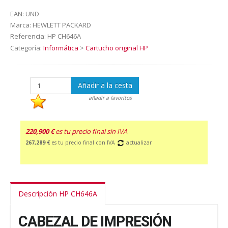
EAN:
UND
Marca:
HEWLETT PACKARD
Referencia:
HP CH646A
Categoría:
Informática
>
Cartucho original HP
Añadir a la cesta
añadir a favoritos
220,900 €
es tu precio final sin IVA
267,289 €
es tu precio final con IVA
actualizar
Descripción HP CH646A
CABEZAL DE IMPRESIÓN