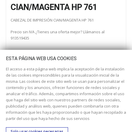
CIAN/MAGENTA HP 761
CABEZAL DE IMPRESIÓN CIAN/MAGENTA HP 761
Precio sin IVA ¿Tienes una oferta mejor? Llámanos al
913519435
ESTA PÁGINA WEB USA COOKIES
El acceso a esta página web implica la aceptación de la instalación
de las cookies imprescindibles para la visualización inicial de la
misma. Las cookies de este sitio web se usan para personalizar el
contenido y los anuncios, ofrecer funciones de redes sociales y
analizar el tráfico. Además, compartimos información sobre el uso
que haga del sitio web con nuestros partners de redes sociales,
publicidad y análisis web, quienes pueden combinarla con otra
información que les haya proporcionado o que hayan recopilado a
Dirección:
c/ Cercedilla nº 14, 28925 Alcorcón
partir del uso que haya hecho de sus servicios
Email:
contacta aquí
Solo usar cookies necesarias