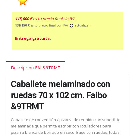
115,000 €
es tu precio final sin IVA
139,150 €
es tu precio final con IVA
actualizar
Entrega gratuita.
Descripción FAI &9TRMT
Caballete melaminado con
ruedas 70 x 102 cm. Faibo
&9TRMT
Caballete de convención / pizarra de reunión con superficie
melaminada que permite escribir con rotuladores para
pizarra blanca de borrado en seco. Base con ruedas, todas