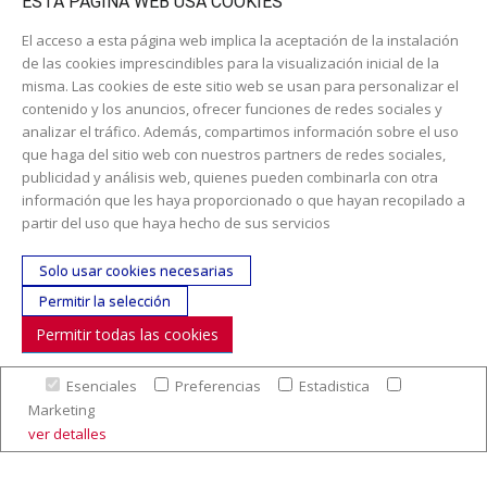
ESTA PÁGINA WEB USA COOKIES
El acceso a esta página web implica la aceptación de la instalación
de las cookies imprescindibles para la visualización inicial de la
misma. Las cookies de este sitio web se usan para personalizar el
contenido y los anuncios, ofrecer funciones de redes sociales y
analizar el tráfico. Además, compartimos información sobre el uso
Dirección:
c/ Cercedilla nº 14, 28925 Alcorcón
que haga del sitio web con nuestros partners de redes sociales,
publicidad y análisis web, quienes pueden combinarla con otra
Email:
contacta aquí
información que les haya proporcionado o que hayan recopilado a
Teléfono:
913519435
partir del uso que haya hecho de sus servicios
SÍGUENOS
Solo usar cookies necesarias
Permitir la selección
© Copyright 2017. Todos los derechos reservados. |
Nuestra
Permitir todas las cookies
empresa
|
Aviso legal
|
Política de colaboración en los gastos de
preparación y envío
|
Condiciones de venta
|
Mapa Web
|
Contacto
Esenciales
Preferencias
Estadistica
Marketing
ver detalles