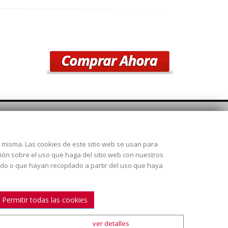
SÍGUENOS
la misma. Las cookies de este sitio web se usan para
 28925
ción sobre el uso que haga del sitio web con nuestros
ado o que hayan recopilado a partir del uso que haya
Permitir todas las cookies
ver detalles
ión y envío
|
Condiciones de venta
|
Mapa Web
|
Contacto