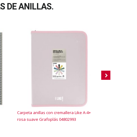
 DE ANILLAS.
Carpeta anillas con cremallera Like A-4+
Caja Archiclás Foli
rosa suave Grafoplás 04802993