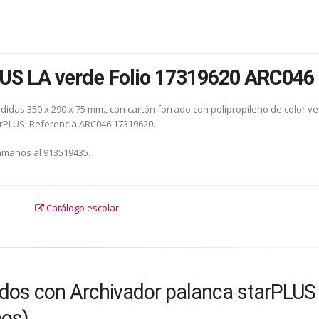
LUS LA verde Folio 17319620 ARC046
idas 350 x 290 x 75 mm., con cartón forrado con polipropileno de color ve
rPLUS. Referencia ARC046 17319620.
lámanos al 913519435.
Catálogo escolar
dos con Archivador palanca starPLUS
nos)