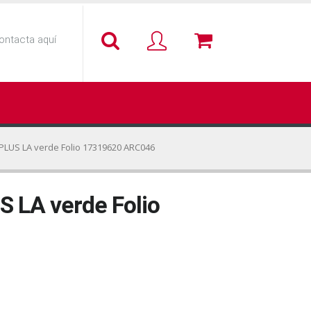
ontacta aquí
PLUS LA verde Folio 17319620 ARC046
S LA verde Folio