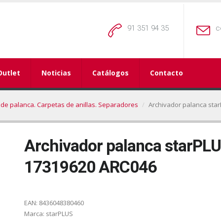
91 351 94 35
c
Outlet
Noticias
Catálogos
Contacto
de palanca. Carpetas de anillas. Separadores
Archivador palanca star
Archivador palanca starPLU
17319620 ARC046
EAN:
8436048380460
Marca:
starPLUS