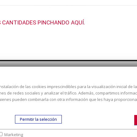
 CANTIDADES PINCHANDO AQUÍ.
nstalación de las cookies imprescindibles para la visualización inicial de 
Dirección:
c/ Cercedilla nº 14,
ones de redes sociales y analizar el tráfico. Además, compartimos informa
Alcorcón
 quienes pueden combinarla con otra información que les haya proporcion
Email:
contacta aquí
Teléfono:
913519435
Permitir la selección
Marketing
tra empresa
|
Aviso legal
|
Política de colaboración en los gastos de preparac