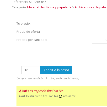
Referencia:
STP ARC046
Categoría:
Material de oficina y papelería
>
Archivadores de palan
Tu precio :
Precio de oferta:
Precios por cantidad:
Añadir a la cesta
Compra recomendada: 12 u. (se pueden pedir menos)
2,040 €
es tu precio final sin IVA
2,468 €
es tu precio final con IVA
actualizar