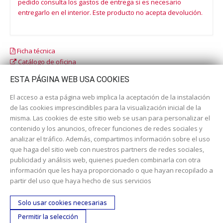
pedido consulta los gastos de entrega si es necesario
entregarlo en el interior. Este producto no acepta devolución.
Ficha técnica
Catálogo de oficina
Catálogo escolar
ESTA PÁGINA WEB USA COOKIES
El acceso a esta página web implica la aceptación de la instalación
de las cookies imprescindibles para la visualización inicial de la
misma. Las cookies de este sitio web se usan para personalizar el
contenido y los anuncios, ofrecer funciones de redes sociales y
analizar el tráfico. Además, compartimos información sobre el uso
que haga del sitio web con nuestros partners de redes sociales,
publicidad y análisis web, quienes pueden combinarla con otra
información que les haya proporcionado o que hayan recopilado a
Dirección:
c/ Cercedilla nº 14, 28925 Alcorcón
partir del uso que haya hecho de sus servicios
Email:
contacta aquí
Solo usar cookies necesarias
Teléfono:
913519435
Permitir la selección