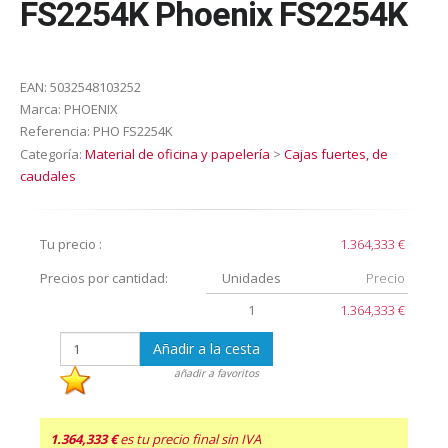
FS2254K Phoenix FS2254K
EAN:
5032548103252
Marca:
PHOENIX
Referencia:
PHO FS2254K
Categoría:
Material de oficina y papelería
>
Cajas fuertes, de
caudales
Tu precio :
1.364,333 €
Precios por cantidad:
Unidades
Precio
1
1.364,333 €
Añadir a la cesta
añadir a favoritos
1.364,333 €
es tu precio final sin IVA