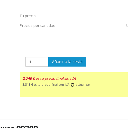
Tu precio :
Precios por cantidad:
Añadir a la cesta
2,740 €
es tu precio final sin IVA
3,315 €
es tu precio final con IVA
actualizar