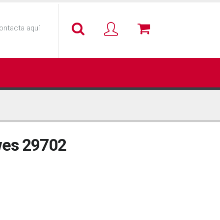
ontacta aquí
owes 29702