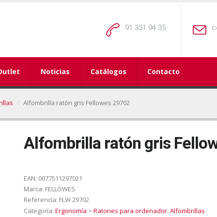
91 351 94 35
c
Outlet
Noticias
Catálogos
Contacto
illas
Alfombrilla ratón gris Fellowes 29702
Alfombrilla ratón gris Fell
EAN:
0077511297021
Marca:
FELLOWES
Referencia:
FLW 29702
Categoría:
Ergonomía
>
Ratones para ordenador. Alfombrillas