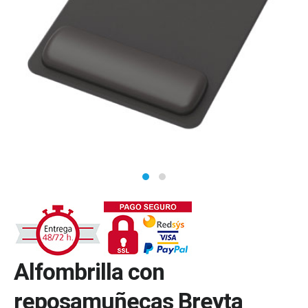
Alfombrilla con
reposamuñecas Breyta