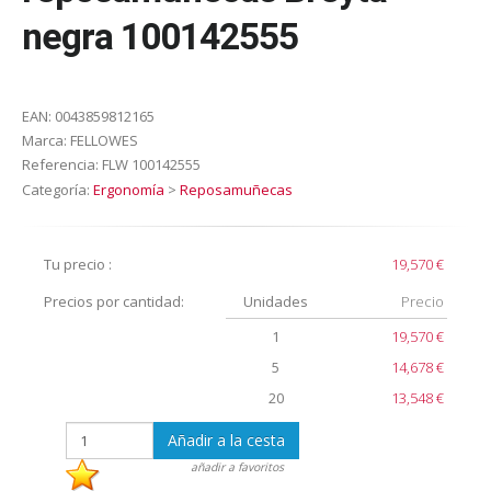
negra 100142555
EAN:
0043859812165
Marca:
FELLOWES
Referencia:
FLW 100142555
Categoría:
Ergonomía
>
Reposamuñecas
Tu precio :
19,570 €
Precios por cantidad:
Unidades
Precio
1
19,570 €
5
14,678 €
20
13,548 €
Añadir a la cesta
añadir a favoritos