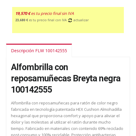
19,570 €
es tu precio final sin IVA
23,680 €
es tu precio final con IVA
actualizar
Descripción FLW 100142555
Alfombrilla con
reposamuñecas Breyta negra
100142555
Alfombrilla con reposamuñecas para ratón de color negro
fabricada en tecnología patentada HEX Cushion Almohadilla
hexagonal que proporciona comfort y apoyo para aliviar el
dolor y las molestias al utilizar el ratón durante mucho
tiempo. Fabricado en materiales con contenido 69% reciclado
post-consumo y 100% reciclable. Protección antibacterias