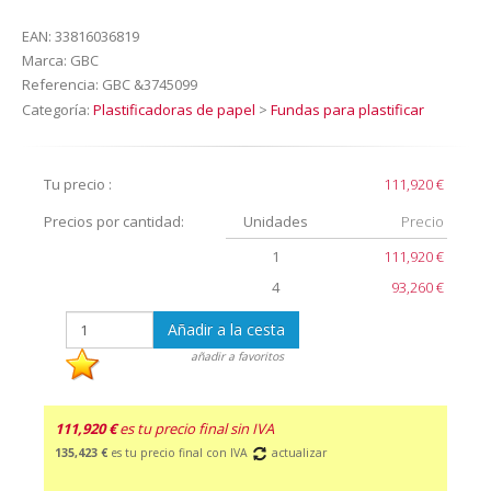
EAN:
33816036819
Marca:
GBC
Referencia:
GBC &3745099
Categoría:
Plastificadoras de papel
>
Fundas para plastificar
Tu precio :
111,920 €
Precios por cantidad:
Unidades
Precio
1
111,920 €
4
93,260 €
Añadir a la cesta
añadir a favoritos
111,920 €
es tu precio final sin IVA
135,423 €
es tu precio final con IVA
actualizar