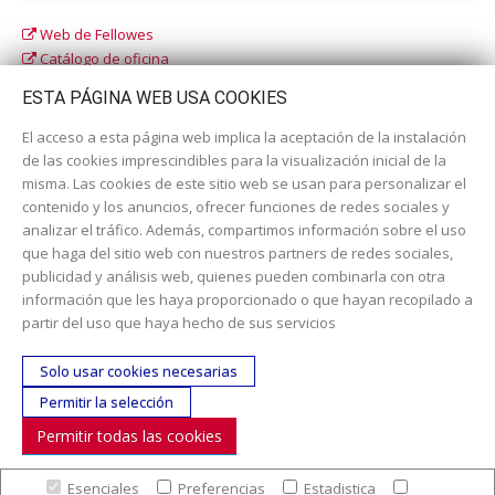
Web de Fellowes
Catálogo de oficina
Catálogo escolar
ESTA PÁGINA WEB USA COOKIES
El acceso a esta página web implica la aceptación de la instalación
de las cookies imprescindibles para la visualización inicial de la
misma. Las cookies de este sitio web se usan para personalizar el
contenido y los anuncios, ofrecer funciones de redes sociales y
analizar el tráfico. Además, compartimos información sobre el uso
que haga del sitio web con nuestros partners de redes sociales,
publicidad y análisis web, quienes pueden combinarla con otra
información que les haya proporcionado o que hayan recopilado a
Dirección:
c/ Cercedilla nº 14, 28925 Alcorcón
partir del uso que haya hecho de sus servicios
Email:
contacta aquí
Solo usar cookies necesarias
Teléfono:
913519435
Permitir la selección
Permitir todas las cookies
SÍGUENOS
Esenciales
Preferencias
Estadistica