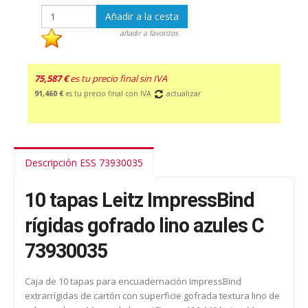
Añadir a la cesta
añadir a favoritos
75,587 €
es tu precio final sin IVA
91,460 €
es tu precio final con IVA
actualizar
Descripción ESS 73930035
10 tapas Leitz ImpressBind
rígidas gofrado lino azules C
73930035
Caja de 10 tapas para encuadernación ImpressBind
extrarrígidas de cartón con superficie gofrada textura lino de