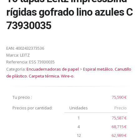
rígidas gofrado lino azules C
73930035
EAN:
4002432373536
Marca:
LEITZ
Referencia:
ESS 73930035
Categoría:
Encuadernadoras de papel
>
Espiral metálico. Canutillo
de plástico. Carpeta térmica. Wire-o.
Tu precio :
75,590 €
Precios por cantidad:
Unidades
Precio
1
75,587 €
4
68,715 €
12
62,989 €