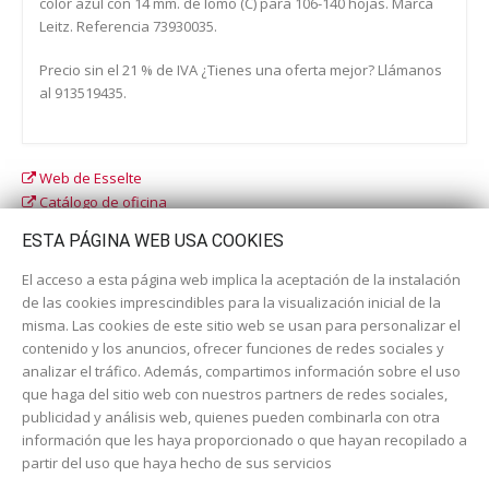
color azul con 14 mm. de lomo (C) para 106-140 hojas. Marca
Leitz. Referencia 73930035.
Precio sin el 21 % de IVA ¿Tienes una oferta mejor? Llámanos
al 913519435.
Web de Esselte
Catálogo de oficina
Catálogo escolar
ESTA PÁGINA WEB USA COOKIES
El acceso a esta página web implica la aceptación de la instalación
de las cookies imprescindibles para la visualización inicial de la
misma. Las cookies de este sitio web se usan para personalizar el
contenido y los anuncios, ofrecer funciones de redes sociales y
analizar el tráfico. Además, compartimos información sobre el uso
que haga del sitio web con nuestros partners de redes sociales,
publicidad y análisis web, quienes pueden combinarla con otra
información que les haya proporcionado o que hayan recopilado a
Dirección:
c/ Cercedilla nº 14, 28925 Alcorcón
partir del uso que haya hecho de sus servicios