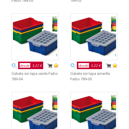
Faibo 784-05
789-03
desde
3,22 €
desde
3,22 €
Cubeta sin tapa verde Faibo
Cubeta sin tapa amarilla
789-04
Faibo 789-05