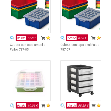
desde
8,58 €
desde
8,58 €
Cubeta con tapa amarilla
Cubeta con tapa azul Faibo
Faibo 787-05
787-07
desde
10,06 €
desde
55,25 €