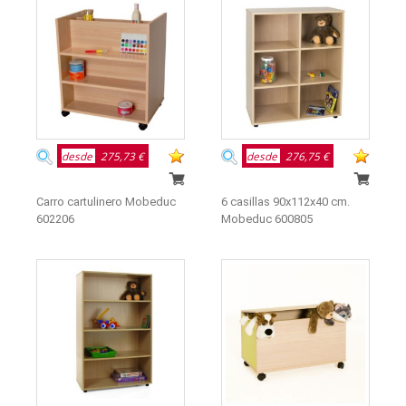
desde
275,73 €
desde
276,75 €
Carro cartulinero Mobeduc
6 casillas 90x112x40 cm.
602206
Mobeduc 600805