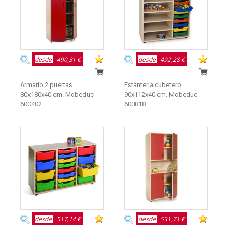
desde
490,31 €
desde
492,28 €
Armario 2 puertas
Estantería cubetero
80x180x40 cm. Mobeduc
90x112x40 cm. Mobeduc
600402
600818
desde
517,14 €
desde
531,71 €