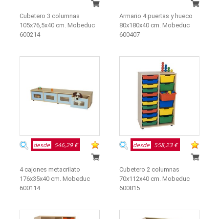
Cubetero 3 columnas
Armario 4 puertas y hueco
105x76,5x40 cm. Mobeduc
80x180x40 cm. Mobeduc
600214
600407
desde
546,29 €
desde
558,23 €
4 cajones metacrilato
Cubetero 2 columnas
176x35x40 cm. Mobeduc
70x112x40 cm. Mobeduc
600114
600815