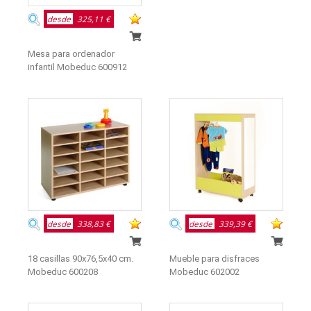
desde
325,11 €
Mesa para ordenador
infantil Mobeduc 600912
desde
338,83 €
desde
339,39 €
18 casillas 90x76,5x40 cm.
Mueble para disfraces
Mobeduc 600208
Mobeduc 602002