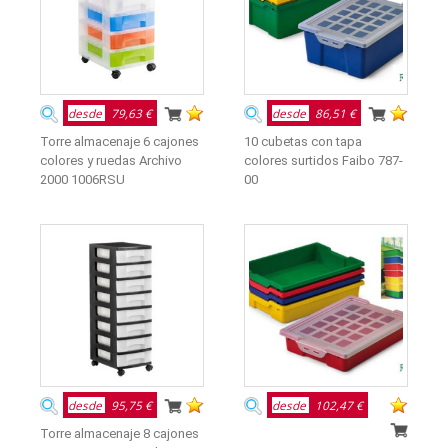
desde
79,63 €
desde
86,51 €
Torre almacenaje 6 cajones
10 cubetas con tapa
colores y ruedas Archivo
colores surtidos Faibo 787-
2000 1006RSU
00
desde
95,75 €
desde
102,47 €
Torre almacenaje 8 cajones