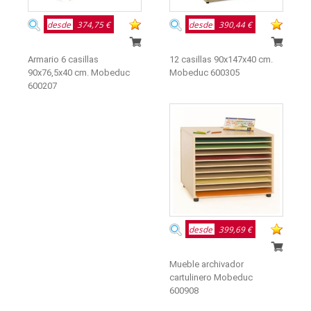
desde
374,75 €
desde
390,44 €
Armario 6 casillas
12 casillas 90x147x40 cm.
90x76,5x40 cm. Mobeduc
Mobeduc 600305
600207
desde
399,69 €
Mueble archivador
cartulinero Mobeduc
600908