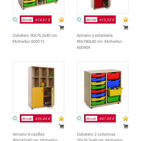
desde
414,61 €
desde
415,93 €
Cubetero 90x76,5x40 cm.
Armario y estantería
Mobeduc 600213
80x180x40 cm. Mobeduc
600404
desde
436,44 €
desde
441,00 €
Armario 6 casillas
Cubetero 2 columnas
90x147x40 cm. Mobeduc
70x76,5x40 cm. Mobeduc