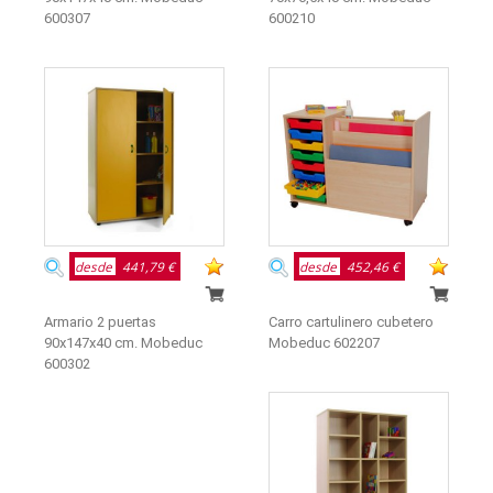
600307
600210
desde
441,79 €
desde
452,46 €
Armario 2 puertas
Carro cartulinero cubetero
90x147x40 cm. Mobeduc
Mobeduc 602207
600302