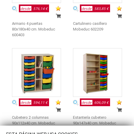
desde
576,14 €
desde
583,85 €
Armario 4 puertas
Cartulinero casillero
80x180x40 cm. Mobeduc
Mobeduc 602209
600403
desde
594,11 €
desde
606,09 €
Cubetero 2 columnas
Estantería cubetero
90x112x40 cm. Mobeduc
90x147x40 cm. Mobeduc
600819
600314