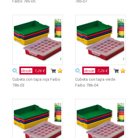
Faibo 785-05
785-07
desde
7,26 €
desde
7,26 €
Cubeta con tapa roja Faibo
Cubeta con tapa verde
786-03
Faibo 786-04