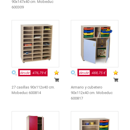
90x147x40 cm. Mobeduc
600309
desde
476,79 €
desde
488,75 €
27 casillas 90x112x40 cm.
Armario y cubetero
Mobeduc 600814
90x112x40 cm. Mobeduc
600817