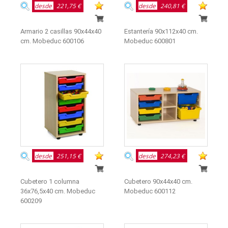
desde
221,75 €
desde
240,81 €
Armario 2 casillas 90x44x40
Estantería 90x112x40 cm.
cm. Mobeduc 600106
Mobeduc 600801
desde
251,15 €
desde
274,23 €
Cubetero 1 columna
Cubetero 90x44x40 cm.
36x76,5x40 cm. Mobeduc
Mobeduc 600112
600209