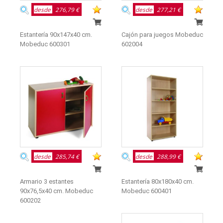
desde
276,79 €
desde
277,21 €
Estantería 90x147x40 cm.
Cajón para juegos Mobeduc
Mobeduc 600301
602004
desde
285,74 €
desde
288,99 €
Armario 3 estantes
Estantería 80x180x40 cm.
90x76,5x40 cm. Mobeduc
Mobeduc 600401
600202