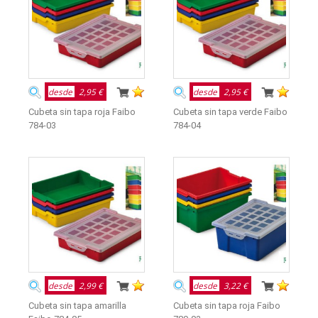
desde
2,95 €
desde
2,95 €
Cubeta sin tapa roja Faibo
Cubeta sin tapa verde Faibo
784-03
784-04
desde
2,99 €
desde
3,22 €
Cubeta sin tapa amarilla
Cubeta sin tapa roja Faibo