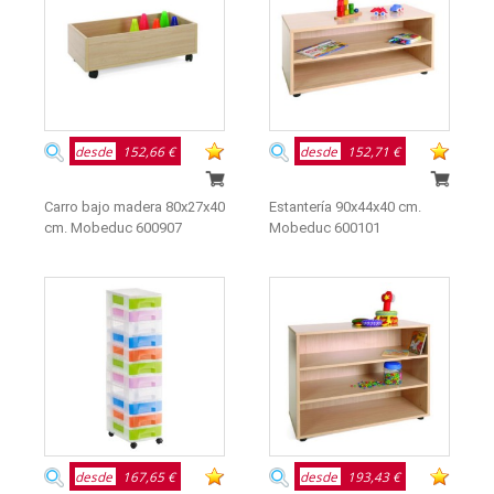
desde
152,66 €
desde
152,71 €
Carro bajo madera 80x27x40
Estantería 90x44x40 cm.
cm. Mobeduc 600907
Mobeduc 600101
desde
167,65 €
desde
193,43 €