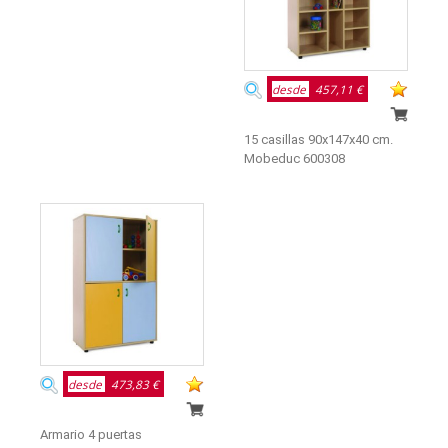
desde
457,11 €
15 casillas 90x147x40 cm.
Mobeduc 600308
desde
473,83 €
Armario 4 puertas