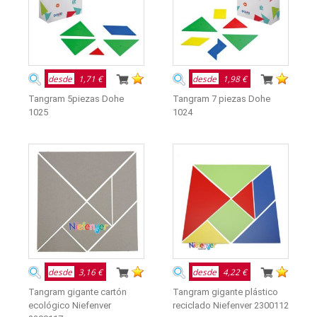
desde
1,71 €
desde
1,98 €
Tangram 5piezas Dohe
Tangram 7 piezas Dohe
1025
1024
desde
3,16 €
desde
4,22 €
Tangram gigante cartón
Tangram gigante plástico
ecológico Niefenver
reciclado Niefenver 2300112