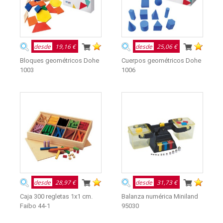
desde
19,16 €
desde
25,06 €
Bloques geométricos Dohe
Cuerpos geométricos Dohe
1003
1006
desde
28,97 €
desde
31,73 €
Caja 300 regletas 1x1 cm.
Balanza numérica Miniland
Faibo 44-1
95030