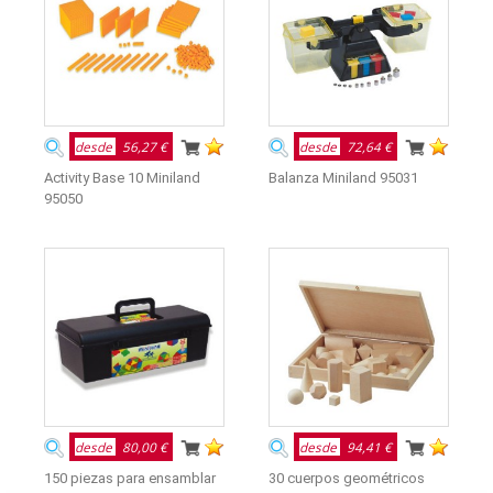
desde
56,27 €
desde
72,64 €
Activity Base 10 Miniland
Balanza Miniland 95031
95050
desde
80,00 €
desde
94,41 €
150 piezas para ensamblar
30 cuerpos geométricos