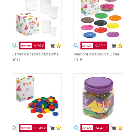
desde
8,36 €
desde
9,27 €
Jarras de capacidad Dohe
Medidor de ángulos Dohe
1012
1015
desde
11,40 €
desde
14,46 €