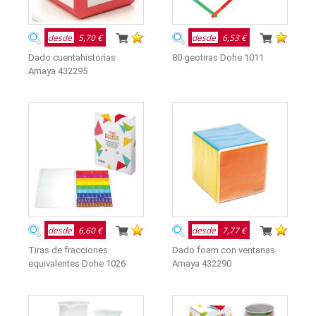
desde
5,70 €
desde
6,53 €
Dado cuentahistorias
80 geotiras Dohe 1011
Amaya 432295
desde
6,60 €
desde
7,77 €
Tiras de fracciones
Dado foam con ventanas
equivalentes Dohe 1026
Amaya 432290