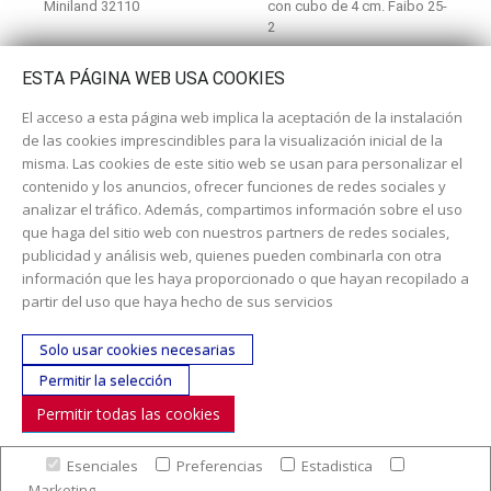
Miniland 32110
con cubo de 4 cm. Faibo 25-
2
ESTA PÁGINA WEB USA COOKIES
El acceso a esta página web implica la aceptación de la instalación
de las cookies imprescindibles para la visualización inicial de la
misma. Las cookies de este sitio web se usan para personalizar el
contenido y los anuncios, ofrecer funciones de redes sociales y
analizar el tráfico. Además, compartimos información sobre el uso
que haga del sitio web con nuestros partners de redes sociales,
publicidad y análisis web, quienes pueden combinarla con otra
información que les haya proporcionado o que hayan recopilado a
Dirección:
c/ Cercedilla nº 14, 28925 Alcorcón
partir del uso que haya hecho de sus servicios
Email:
contacta aquí
Solo usar cookies necesarias
Teléfono:
913519435
Permitir la selección
Permitir todas las cookies
SÍGUENOS
Esenciales
Preferencias
Estadistica
© Copyright 2017. Todos los derechos reservados. |
Nuestra
Marketing