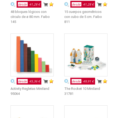
desde
41,28 €
desde
41,28 €
48 bloques lógicos con
15 cuerpos geométricos
círculo de ø 80 mm. Faibo
con cubo de 5 cm. Faibo
145
811
desde
45,36 €
desde
49,91 €
Activity Regletas Miniland
The Rocket 10 Miniland
95064
31781