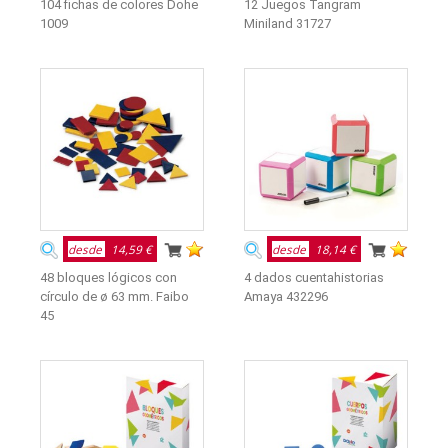
104 fichas de colores Dohe
12 Juegos Tangram
1009
Miniland 31727
desde
14,59 €
desde
18,14 €
48 bloques lógicos con
4 dados cuentahistorias
círculo de ø 63 mm. Faibo
Amaya 432296
45