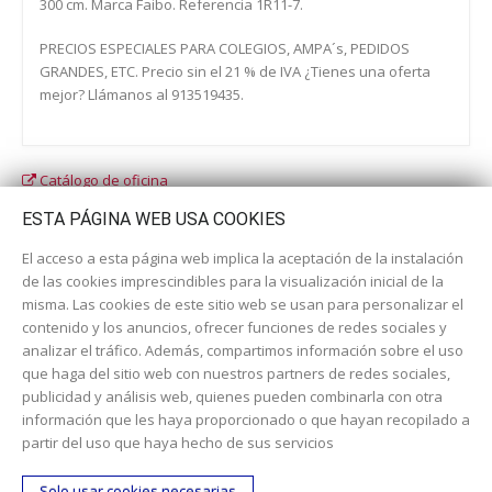
300 cm. Marca Faibo. Referencia 1R11-7.
PRECIOS ESPECIALES PARA COLEGIOS, AMPA´s, PEDIDOS
GRANDES, ETC. Precio sin el 21 % de IVA ¿Tienes una oferta
mejor? Llámanos al 913519435.
Catálogo de oficina
Catálogo escolar
ESTA PÁGINA WEB USA COOKIES
El acceso a esta página web implica la aceptación de la instalación
de las cookies imprescindibles para la visualización inicial de la
misma. Las cookies de este sitio web se usan para personalizar el
contenido y los anuncios, ofrecer funciones de redes sociales y
analizar el tráfico. Además, compartimos información sobre el uso
que haga del sitio web con nuestros partners de redes sociales,
publicidad y análisis web, quienes pueden combinarla con otra
información que les haya proporcionado o que hayan recopilado a
Dirección:
c/ Cercedilla nº 14, 28925 Alcorcón
partir del uso que haya hecho de sus servicios
Email:
contacta aquí
Solo usar cookies necesarias