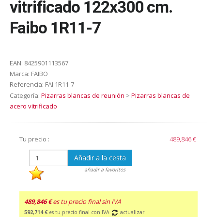
vitrificado 122x300 cm.
Faibo 1R11-7
EAN:
8425901113567
Marca:
FAIBO
Referencia:
FAI 1R11-7
Categoría:
Pizarras blancas de reunión
>
Pizarras blancas de
acero vitrificado
Tu precio :
489,846 €
Añadir a la cesta
añadir a favoritos
489,846 €
es tu precio final sin IVA
592,714 €
es tu precio final con IVA
actualizar